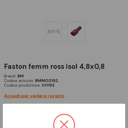
faston femm ross isol 4,8x0,8
Brand:
BM
Codice articolo:
BMM00192
Codice produttore:
00192
Accedi per vedere i prezzi