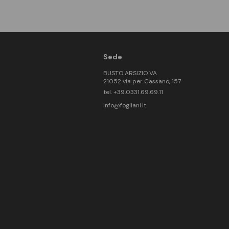
Sede
BUSTO ARSIZIO VA
21052 via per Cassano, 157
tel. +39.0331.69.69.11
info@fogliani.it