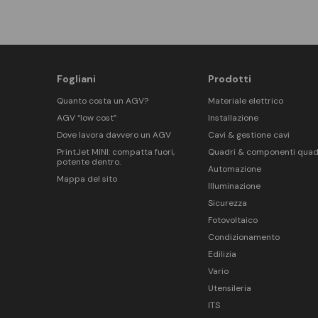
Fogliani
Prodotti
Quanto costa un AGV?
Materiale elettrico
AGV “low cost”
Installazione
Dove lavora davvero un AGV
Cavi & gestione cavi
PrintJet MINI: compatta fuori,
Quadri & componenti quad
potente dentro.
Automazione
Mappa del sito
Illuminazione
Sicurezza
Fotovoltaico
Condizionamento
Edilizia
Vario
Utensileria
ITS