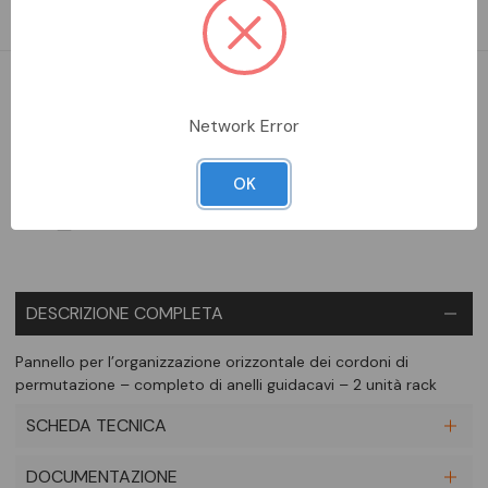
permutazione – completo di anelli guidacavi – 2 unità rack
DA ORDINARE
Network Error
Aggiungi alla comparazione
OK
DESCRIZIONE COMPLETA
Pannello per l’organizzazione orizzontale dei cordoni di
permutazione – completo di anelli guidacavi – 2 unità rack
SCHEDA TECNICA
DOCUMENTAZIONE