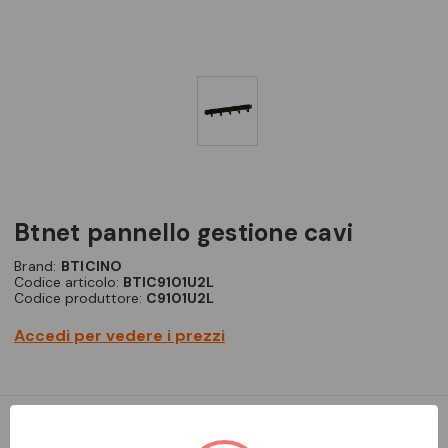
btnet pannello gestione cavi
Brand:
BTICINO
Codice articolo:
BTIC9101U2L
Codice produttore:
C9101U2L
Accedi per vedere i prezzi
Pannello per l’organizzazione orizzontale dei cordoni di