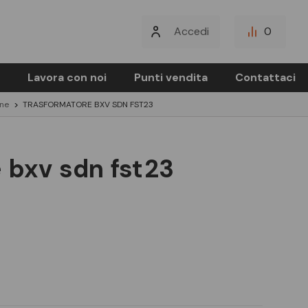
Accedi
0
Lavora con noi
Punti vendita
Contattaci
one
TRASFORMATORE BXV SDN FST23
e bxv sdn fst23