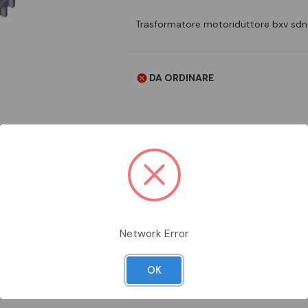
Trasformatore motoriduttore bxv sdn
DA ORDINARE
Aggiungi alla comparazione
Network Error
OK
Scheda Tecnica
Documentazion