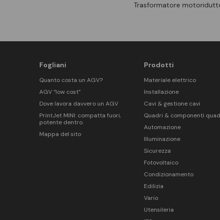
Trasformatore motoridutto
Fogliani
Prodotti
Quanto costa un AGV?
Materiale elettrico
AGV “low cost”
Installazione
Dove lavora davvero un AGV
Cavi & gestione cavi
PrintJet MINI: compatta fuori,
Quadri & componenti quad
potente dentro.
Automazione
Mappa del sito
Illuminazione
Sicurezza
Fotovoltaico
Condizionamento
Edilizia
Vario
Utensileria