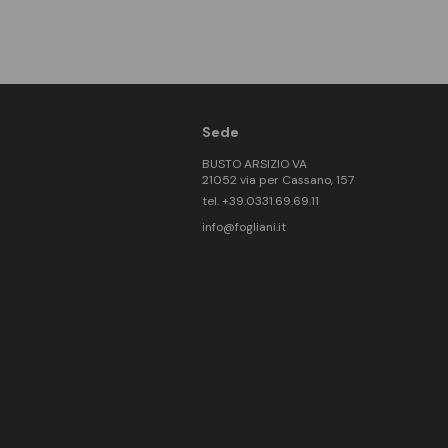
Sede
BUSTO ARSIZIO VA
21052 via per Cassano, 157
tel. +39.0331.69.69.11
info@fogliani.it