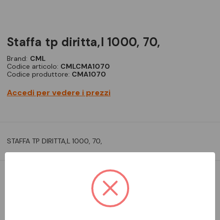
staffa tp diritta,l 1000, 70,
Brand:
CML
Codice articolo:
CMLCMA1070
Codice produttore:
CMA1070
Accedi per vedere i prezzi
STAFFA TP DIRITTA,L 1000, 70,
DA ORDINARE
Aggiungi alla comparazione