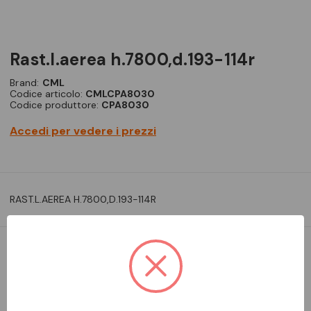
rast.l.aerea h.7800,d.193-114r
Brand:
CML
Codice articolo:
CMLCPA8030
Codice produttore:
CPA8030
Accedi per vedere i prezzi
RAST.L.AEREA H.7800,D.193-114R
DA ORDINARE
Aggiungi alla comparazione