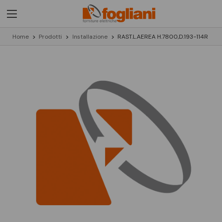
Home
Prodotti
Installazione
RAST.L.AEREA H.7800,D.193-114R