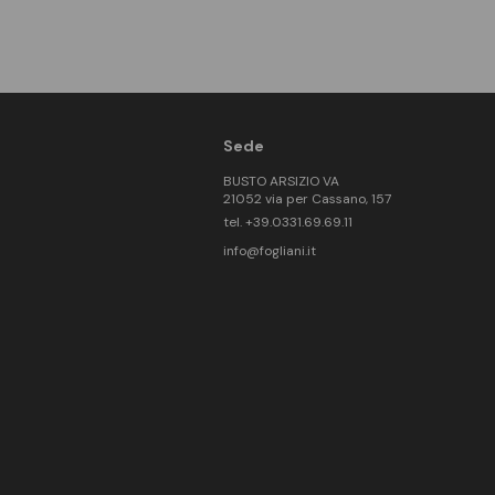
Sede
BUSTO ARSIZIO VA
21052 via per Cassano, 157
tel. +39.0331.69.69.11
info@fogliani.it