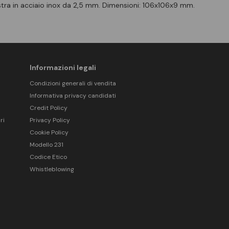
stra in acciaio inox da 2,5 mm. Dimensioni: 106x106x9 mm.
Informazioni legali
Condizioni generali di vendita
Informativa privacy candidati
Credit Policy
ri
Privacy Policy
Cookie Policy
Modello 231
Codice Etico
Whistleblowing