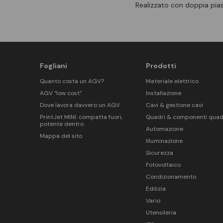
Realizzato con doppia pia
Fogliani
Prodotti
Quanto costa un AGV?
Materiale elettrico
AGV “low cost”
Installazione
Dove lavora davvero un AGV
Cavi & gestione cavi
PrintJet MINI: compatta fuori,
Quadri & componenti quad
potente dentro.
Automazione
Mappa del sito
Illuminazione
Sicurezza
Fotovoltaico
Condizionamento
Edilizia
Vario
Utensileria