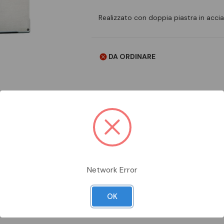
Realizzato con doppia piastra in acc
DA ORDINARE
Aggiungi alla comparazione
Network Error
OK
Scheda Tecnica
Documentazion