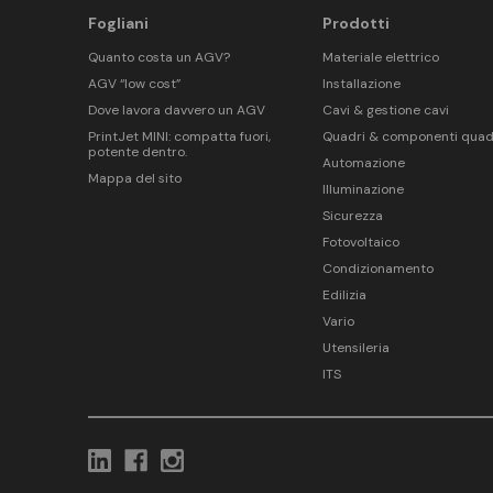
Fogliani
Prodotti
Quanto costa un AGV?
Materiale elettrico
AGV “low cost”
Installazione
Dove lavora davvero un AGV
Cavi & gestione cavi
PrintJet MINI: compatta fuori,
Quadri & componenti quad
potente dentro.
Automazione
Mappa del sito
Illuminazione
Sicurezza
Fotovoltaico
Condizionamento
Edilizia
Vario
Utensileria
ITS