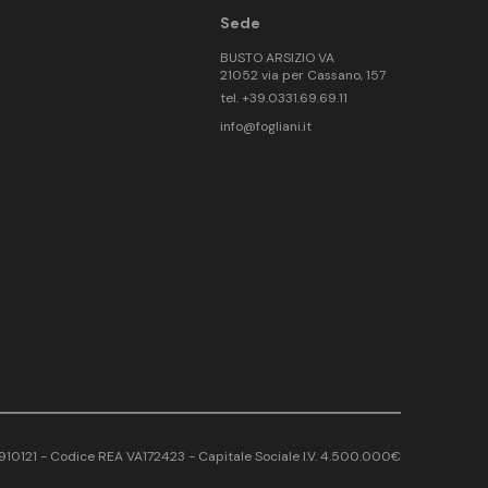
Sede
BUSTO ARSIZIO VA
21052 via per Cassano, 157
tel. +39.0331.69.69.11
info@fogliani.it
17910121 - Codice REA VA172423 - Capitale Sociale I.V. 4.500.000€