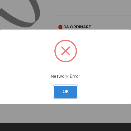
DA ORDINARE
Aggiungi alla comparazione
Network Error
OK
Scheda Tecnica
Documentazion