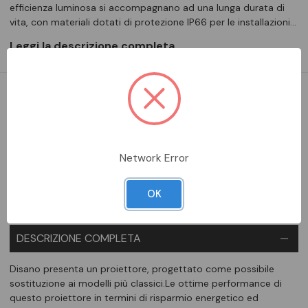
efficienza luminosa si accompagnano ad una lunga durata di
vita, con materiali dotati di protezione IP66 per le installazioni…
Leggi la descrizione completa
DA ORDINARE
Aggiungi alla comparazione
Network Error
OK
DESCRIZIONE COMPLETA
Disano presenta un proiettore, progettato come possibile
sostituzione ai modelli più classici.Le ottime performance di
questo proiettore in termini di risparmio energetico ed