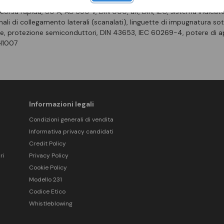
e, corsa rapida, 80 A, AC 690 V, DIN 000, aR, DIN, IEC, sistema indicat
li di collegamento laterali (scanalati), linguette di impugnatura sot
ore, protezione semiconduttori, DIN 43653, IEC 60269-4, potere di 
0H1007
Informazioni legali
Condizioni generali di vendita
Informativa privacy candidati
Credit Policy
ri
Privacy Policy
Cookie Policy
Modello 231
Codice Etico
Whistleblowing