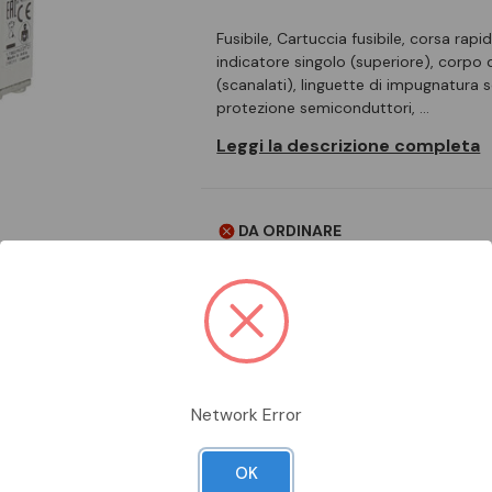
Fusibile, Cartuccia fusibile, corsa rap
indicatore singolo (superiore), corpo 
(scanalati), linguette di impugnatura s
protezione semiconduttori, …
Leggi la descrizione completa
DA ORDINARE
Aggiungi alla comparazione
Network Error
Scheda Tecnica
Documentazion
OK