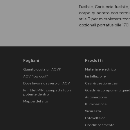
Fusibile, Cartuccia fusibil
corpo quadrato con termina
stile T per microinterrutt
opzionali portafusibile 17
Fogliani
Prodotti
Quanto costa un AGV?
Materiale elettrico
AGV “low cost”
Installazione
Dove lavora davvero un AGV
Cavi & gestione cavi
PrintJet MINI: compatta fuori,
Quadri & componenti quad
potente dentro.
Automazione
Mappa del sito
Illuminazione
Sicurezza
Fotovoltaico
Condizionamento