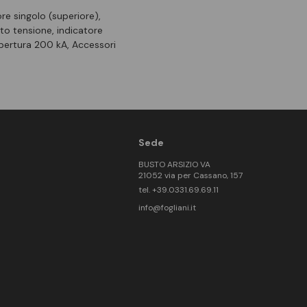
ore singolo (superiore),
to tensione, indicatore
apertura 200 kA, Accessori
Sede
BUSTO ARSIZIO VA
21052 via per Cassano, 157
tel. +39.0331.69.69.11
info@fogliani.it