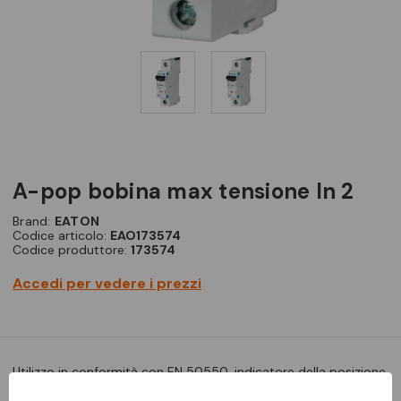
a-pop bobina max tensione ln 2
Brand:
EATON
Codice articolo:
EAO173574
Codice produttore:
173574
Accedi per vedere i prezzi
Utilizzo in conformità con EN 50550, indicatore della posizione
di contatto rosso-verde, funzione ON-OFF con maniglia di