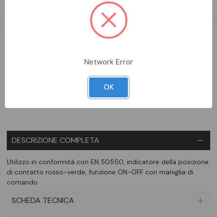
comando
DA ORDINARE
Network Error
Aggiungi alla comparazione
OK
DESCRIZIONE COMPLETA
Utilizzo in conformità con EN 50550, indicatore della posizione
di contatto rosso-verde, funzione ON-OFF con maniglia di
comando
SCHEDA TECNICA