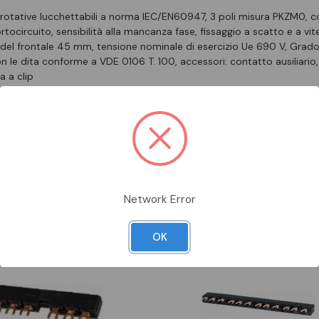
rotative lucchettabili a norma IEC/EN60947, 3 poli misura PKZM0, c
ortocircuito, sensibilità alla mancanza fase, fissaggio a scatto e a vi
e del frontale 45 mm, tensione nominale di esercizio Ue 690 V, Grado
le dita conforme a VDE 0106 T. 100, accessori: contatto ausiliario, r
a a clip
Prodotti Da Abbinare
Network Error
OK