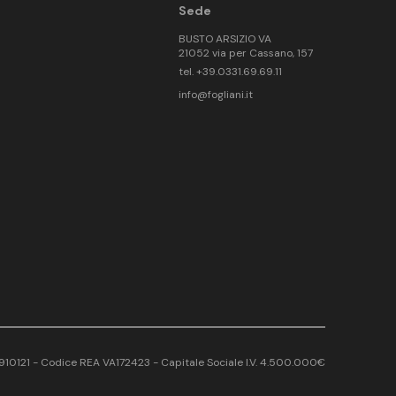
Sede
BUSTO ARSIZIO VA
21052 via per Cassano, 157
tel. +39.0331.69.69.11
info@fogliani.it
17910121 - Codice REA VA172423 - Capitale Sociale I.V. 4.500.000€