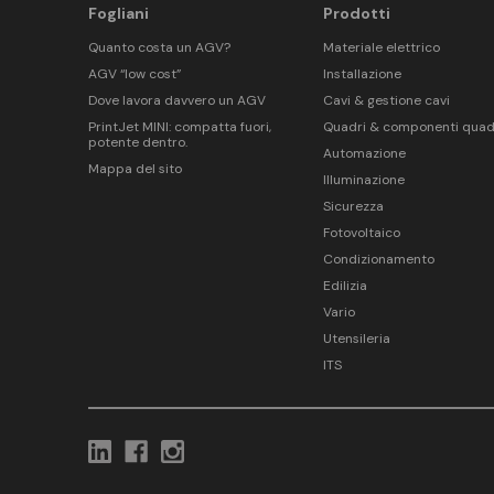
Fogliani
Prodotti
Quanto costa un AGV?
Materiale elettrico
AGV “low cost”
Installazione
Dove lavora davvero un AGV
Cavi & gestione cavi
PrintJet MINI: compatta fuori,
Quadri & componenti quad
potente dentro.
Automazione
Mappa del sito
Illuminazione
Sicurezza
Fotovoltaico
Condizionamento
Edilizia
Vario
Utensileria
ITS