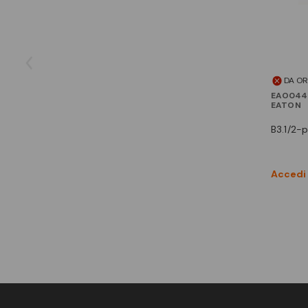
DA O
EAO044
EATON
b3.1/2
Accedi 