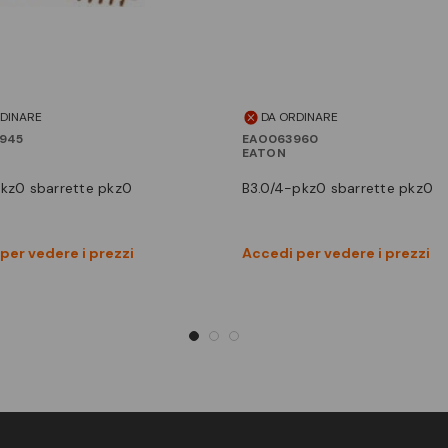
RDINARE
DA ORDINARE
945
EAO063960
EATON
-pkz0 sbarrette pkz0
b3.0/4-pkz0 sbarrette pkz0
Vedi prodotto
Vedi prodotto
per vedere i prezzi
Accedi per vedere i prezzi
Confronta
Confronta