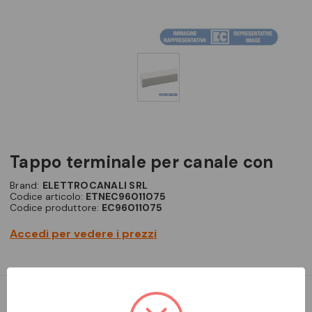
tappo terminale per canale con
Brand:
ELETTROCANALI SRL
Codice articolo:
ETNEC96011075
Codice produttore:
EC96011075
Accedi per vedere i prezzi
TAPPO TERMINALE 110X75