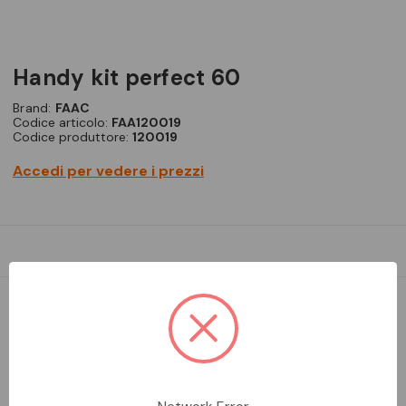
handy kit perfect 60
Brand:
FAAC
Codice articolo:
FAA120019
Codice produttore:
120019
Accedi per vedere i prezzi
DA ORDINARE
Aggiungi alla comparazione