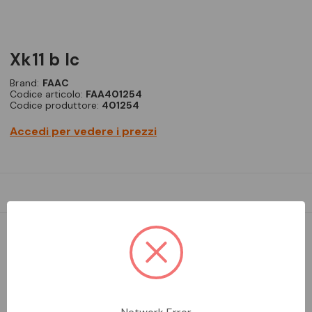
xk11 b lc
Brand:
FAAC
Codice articolo:
FAA401254
Codice produttore:
401254
Accedi per vedere i prezzi
DISPONIBILE
Aggiungi alla comparazione