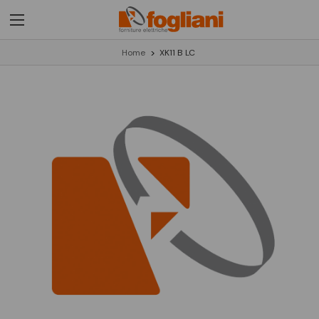
Home
XK11 B LC