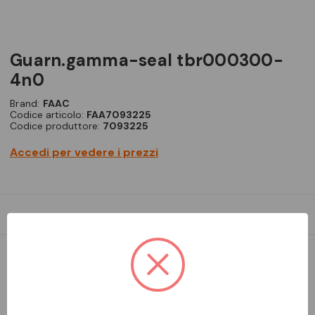
guarn.gamma-seal tbr000300-
4n0
Brand:
FAAC
Codice articolo:
FAA7093225
Codice produttore:
7093225
Accedi per vedere i prezzi
DA ORDINARE
Aggiungi alla comparazione