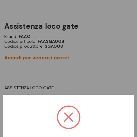
assistenza loco gate
Brand:
FAAC
Codice articolo:
FAASGA008
Codice produttore:
SGA008
Accedi per vedere i prezzi
ASSISTENZA LOCO GATE
DA ORDINARE
Aggiungi alla comparazione