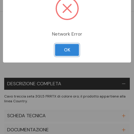
DA ORDINARE
Network Error
Aggiungi alla comparazione
OK
DESCRIZIONE COMPLETA
Cavo treccia seta 3G1,5 FRRTX di colore oro; il prodotto appartiene alla
linea Country.
SCHEDA TECNICA
DOCUMENTAZIONE