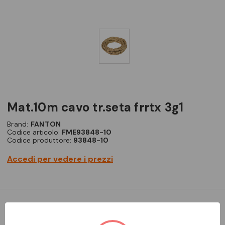
mat.10m cavo tr.seta frrtx 3g1
Brand:
FANTON
Codice articolo:
FME93848-10
Codice produttore:
93848-10
Accedi per vedere i prezzi
Cavo treccia seta 3G1,5 FRRTX di colore oro; il prodotto
appartiene alla linea Country.