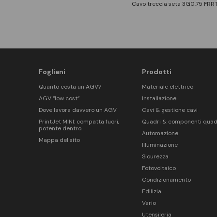
Cavo treccia seta 3G0,75 FRRTX
Fogliani
Prodotti
Quanto costa un AGV?
Materiale elettrico
AGV “low cost”
Installazione
Dove lavora davvero un AGV
Cavi & gestione cavi
PrintJet MINI: compatta fuori,
Quadri & componenti quad
potente dentro.
Automazione
Mappa del sito
Illuminazione
Sicurezza
Fotovoltaico
Condizionamento
Edilizia
Vario
Utensileria