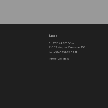
Sede
BUSTO ARSIZIO VA
21052 via per Cassano, 157
tel. +39.0331.69.69.11
info@fogliani.it