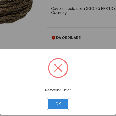
Cavo treccia seta 3G0,75 FRRTX di 
Country.
DA ORDINARE
Aggiungi alla comparazione
Network Error
OK
Scheda Tecnica
Documentazion