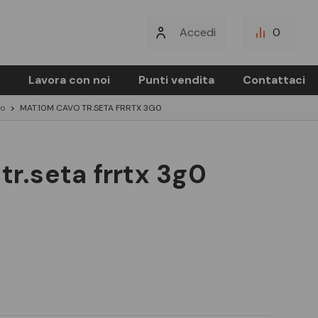
Accedi
0
Lavora con noi
Punti vendita
Contattaci
to
MAT.10M CAVO TR.SETA FRRTX 3G0
 tr.seta frrtx 3g0