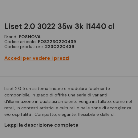
liset 2.0 3022 35w 3k l1440 cl
Brand:
FOSNOVA
Codice articolo:
FOS2230220439
Codice produttore:
2230220439
Accedi per vedere i prezzi
Liset 2.0 è un sistema lineare e modulare facilmente
componibile, in grado di offrire una serie di varianti
d'illuminazione in qualsiasi ambiente venga installato, come nel
retail, in contesti artistici e culturali o nelle zone di accoglienza
e/o ospitalità . Compatto, elegante, flessibile e dalle d…
Leggi la descrizione completa