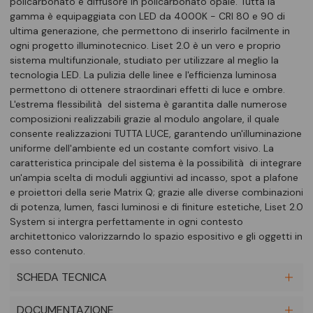
policarbonato e diffusore in policarbonato opale. Tutta la
gamma è equipaggiata con LED da 4000K - CRI 80 e 90 di
ultima generazione, che permettono di inserirlo facilmente in
ogni progetto illuminotecnico. Liset 2.0 è un vero e proprio
sistema multifunzionale, studiato per utilizzare al meglio la
tecnologia LED. La pulizia delle linee e l'efficienza luminosa
permettono di ottenere straordinari effetti di luce e ombre.
L'estrema flessibilità del sistema è garantita dalle numerose
composizioni realizzabili grazie al modulo angolare, il quale
consente realizzazioni TUTTA LUCE, garantendo un'illuminazione
uniforme dell'ambiente ed un costante comfort visivo. La
caratteristica principale del sistema è la possibilità di integrare
un'ampia scelta di moduli aggiuntivi ad incasso, spot a plafone
e proiettori della serie Matrix Q; grazie alle diverse combinazioni
di potenza, lumen, fasci luminosi e di finiture estetiche, Liset 2.0
System si intergra perfettamente in ogni contesto
architettonico valorizzarndo lo spazio espositivo e gli oggetti in
esso contenuto.
SCHEDA TECNICA
DOCUMENTAZIONE