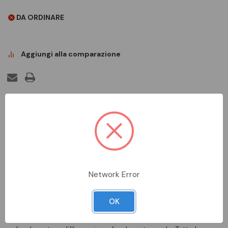
DA ORDINARE
Aggiungi alla comparazione
DESCRIZIONE COMPLETA
Liset 2.0 è un sistema lineare e modulare facilmente
componibile, in grado di offrire una serie di varianti
d'illuminazione in qualsiasi ambiente venga installato, come nel
Network Error
retail, in contesti artistici e culturali o nelle zone di accoglienza
e/o ospitalità . Compatto, elegante, flessibile e dalle dimensioni
ridotte, Liset 2.0 è facilmente installabile ad incasso, plafone,
OK
sospensione e binario. È disponibile in tre versioni: con ottica
lamellare dark light URG
19, con ottica bianca o nera comfort in