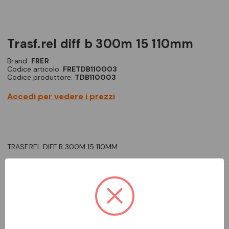
trasf.rel diff b 300m 15 110mm
Brand:
FRER
Codice articolo:
FRETDB110003
Codice produttore:
TDB110003
Accedi per vedere i prezzi
TRASF.REL DIFF B 300M 15 110MM
DA ORDINARE
Aggiungi alla comparazione