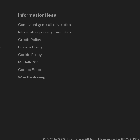
Informazioni legali
Condizioni generali di vendita
Informativa privacy candidati
Credit Policy
ri
Privacy Policy
Cookie Policy
Modello 231
Codice Etico
Whistleblowing
© 2011-2026 Fogliani - All Right Reserved - P.IVA 013