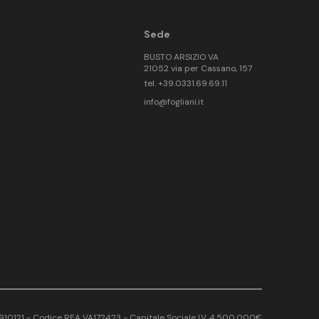
Sede
BUSTO ARSIZIO VA
21052 via per Cassano, 157
tel. +39.0331.69.69.11
info@fogliani.it
17910121 - Codice REA VA172423 - Capitale Sociale I.V. 4.500.000€