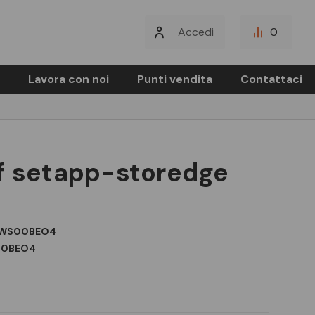
Accedi
0
Lavora con noi
Punti vendita
Contattaci
f setapp-storedge
RWS00BEO4
00BEO4