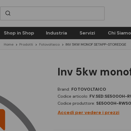
Shop in Shop
Industria
Servizi
Chi Siamo
Home
Prodotti
Fotovoltaico
INV 5KW MONOF SETAPP-STOREDGE
inv 5kw mono
Brand:
FOTOVOLTAICO
Codice articolo:
FV.SED:SE5000H-
Codice produttore:
SE5000H-RWS
Accedi per vedere i prezzi