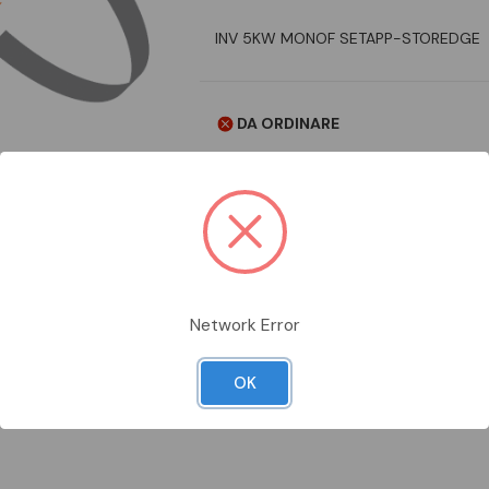
INV 5KW MONOF SETAPP-STOREDGE
DA ORDINARE
Aggiungi alla comparazione
Network Error
Scheda Tecnica
Documentazion
OK
STOREDGE