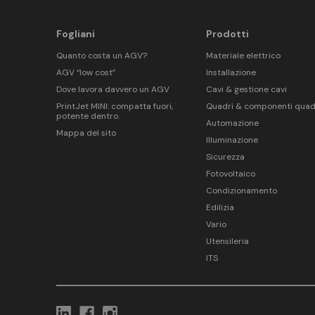
Fogliani
Prodotti
Quanto costa un AGV?
Materiale elettrico
AGV “low cost”
Installazione
Dove lavora davvero un AGV
Cavi & gestione cavi
PrintJet MINI: compatta fuori,
Quadri & componenti quad
potente dentro.
Automazione
Mappa del sito
Illuminazione
Sicurezza
Fotovoltaico
Condizionamento
Edilizia
Vario
Utensileria
ITS