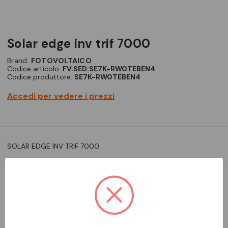
solar edge inv trif 7000
Brand:
FOTOVOLTAICO
Codice articolo:
FV.SED:SE7K-RW0TEBEN4
Codice produttore:
SE7K-RW0TEBEN4
Accedi per vedere i prezzi
SOLAR EDGE INV TRIF 7000
DA ORDINARE
Aggiungi alla comparazione