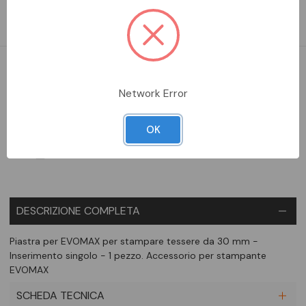
Inserimento singolo - 1 pezzo. Accessorio per stampante
EVOMAX
DA ORDINARE
Network Error
Aggiungi alla comparazione
OK
DESCRIZIONE COMPLETA
Piastra per EVOMAX per stampare tessere da 30 mm -
Inserimento singolo - 1 pezzo. Accessorio per stampante
EVOMAX
SCHEDA TECNICA