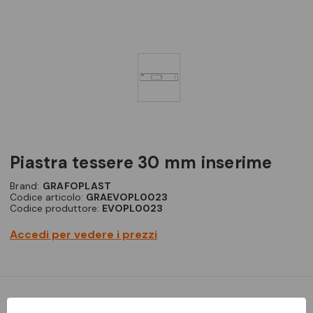
piastra tessere 30 mm inserime
Brand:
GRAFOPLAST
Codice articolo:
GRAEVOPL0023
Codice produttore:
EVOPL0023
Accedi per vedere i prezzi
Piastra per EVOMAX per stampare tessere da 30 mm -