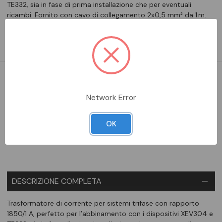
TE332, sia in fase di prima installazione che per eventuali
ricambi. Fornito con cavo di collegamento 2x0,5 mm² da 1 m.
Assicura una rilevazione accurata dei consumi, ideale per…
Leggi la descrizione completa
DA ORDINARE
Network Error
Aggiungi alla comparazione
OK
DESCRIZIONE COMPLETA
Trasformatore di corrente per sistemi trifase con rapporto
1850/1 A, perfetto per l’abbinamento con i dispositivi XEV304 e