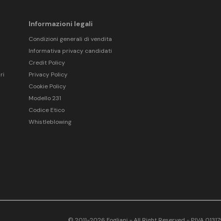
Informazioni legali
Condizioni generali di vendita
Informativa privacy candidati
Credit Policy
ri
Privacy Policy
Cookie Policy
Modello 231
Codice Etico
Whistleblowing
© 2011-2026 Fogliani - All Right Reserved - P.IVA 013