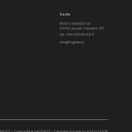
Sede
BUSTO ARSIZIO VA
21052 via per Cassano, 157
tel. +39.0331.69.69.11
info@fogliani.it
17910121 - Codice REA VA172423 - Capitale Sociale I.V. 4.500.000€