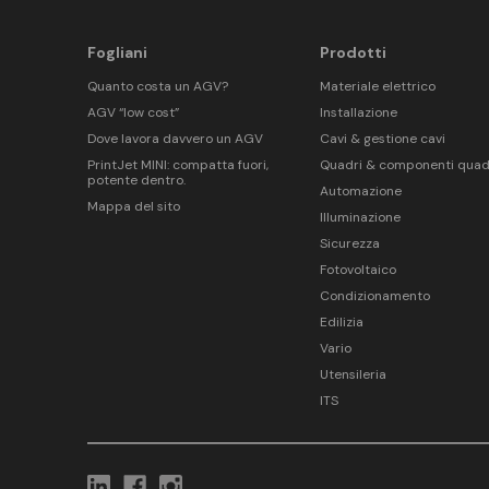
Fogliani
Prodotti
Quanto costa un AGV?
Materiale elettrico
AGV “low cost”
Installazione
Dove lavora davvero un AGV
Cavi & gestione cavi
PrintJet MINI: compatta fuori,
Quadri & componenti quad
potente dentro.
Automazione
Mappa del sito
Illuminazione
Sicurezza
Fotovoltaico
Condizionamento
Edilizia
Vario
Utensileria
ITS