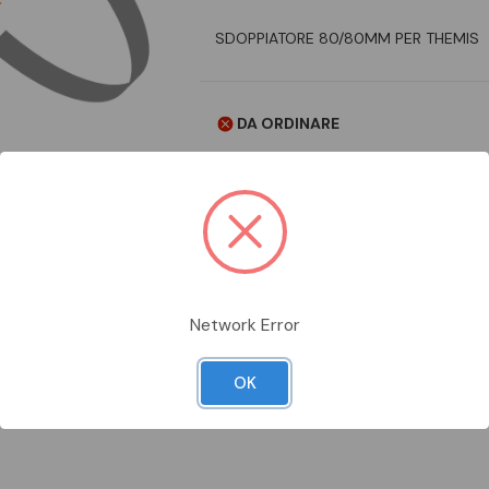
SDOPPIATORE 80/80MM PER THEMIS
DA ORDINARE
Aggiungi alla comparazione
Network Error
Scheda Tecnica
Documentazion
OK
ER THEMIS