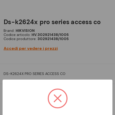
ds-k2624x pro series access co
Brand:
HIKVISION
Codice articolo:
HV.302921438/1005
Codice produttore:
302921438/1005
Accedi per vedere i prezzi
DS-K2624X PRO SERIES ACCESS CO
DA ORDINARE
Aggiungi alla comparazione