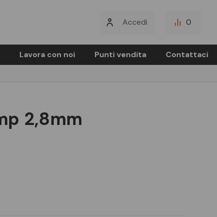
Accedi
0
Lavora con noi
Punti vendita
Contattaci
2 mp 2,8mm
T
T