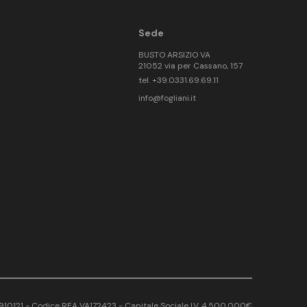
Sede
BUSTO ARSIZIO VA
21052 via per Cassano, 157
tel. +39.0331.69.69.11
info@fogliani.it
17910121 - Codice REA VA172423 - Capitale Sociale I.V. 4.500.000€