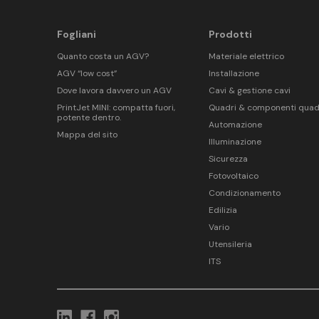
Fogliani
Prodotti
Quanto costa un AGV?
Materiale elettrico
AGV “low cost”
Installazione
Dove lavora davvero un AGV
Cavi & gestione cavi
PrintJet MINI: compatta fuori,
Quadri & componenti quad
potente dentro.
Automazione
Mappa del sito
Illuminazione
Sicurezza
Fotovoltaico
Condizionamento
Edilizia
Vario
Utensileria
ITS