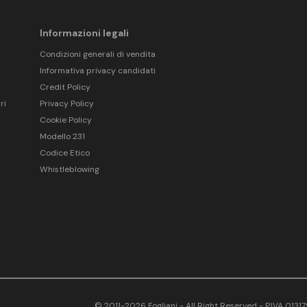
Informazioni legali
Condizioni generali di vendita
Informativa privacy candidati
Credit Policy
ri
Privacy Policy
Cookie Policy
Modello 231
Codice Etico
Whistleblowing
© 2011-2026 Fogliani - All Right Reserved - P.IVA 013