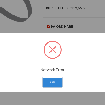
KIT 4 BULLET 2 MP 2,8MM
DA ORDINARE
Aggiungi alla comparazione
Network Error
Scheda Tecnica
Documentazion
OK