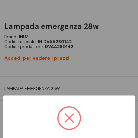
lampada emergenza 28w
Brand:
INIM
Codice articolo:
IN.DVAA280142
Codice produttore:
DVAA280142
Accedi per vedere i prezzi
LAMPADA EMERGENZA 28W
DA ORDINARE
Aggiungi alla comparazione