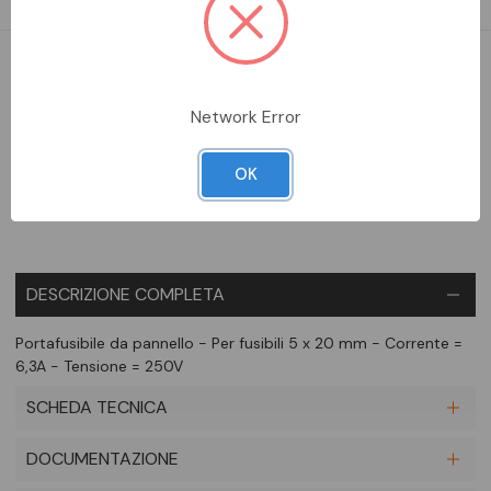
DA ORDINARE
Network Error
Aggiungi alla comparazione
OK
DESCRIZIONE COMPLETA
Portafusibile da pannello - Per fusibili 5 x 20 mm - Corrente =
6,3A - Tensione = 250V
SCHEDA TECNICA
DOCUMENTAZIONE