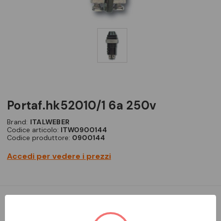
portaf.hk52010/1 6a 250v
Brand:
ITALWEBER
Codice articolo:
ITW0900144
Codice produttore:
0900144
Accedi per vedere i prezzi
Portafusibile da pannello - Per fusibili 5 x 20 mm - Corrente =
6,3A - Tensione = 250V