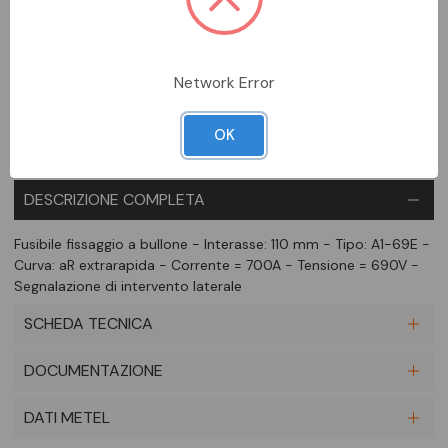
Aggiungi alla comparazione
Network Error
OK
DESCRIZIONE COMPLETA
Fusibile fissaggio a bullone - Interasse: 110 mm - Tipo: A1-69E -
Curva: aR extrarapida - Corrente = 700A - Tensione = 690V -
Segnalazione di intervento laterale
SCHEDA TECNICA
DOCUMENTAZIONE
DATI METEL