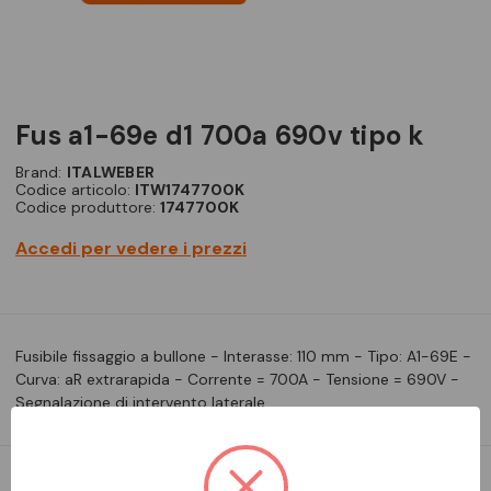
fus a1-69e d1 700a 690v tipo k
Brand:
ITALWEBER
Codice articolo:
ITW1747700K
Codice produttore:
1747700K
Accedi per vedere i prezzi
Fusibile fissaggio a bullone - Interasse: 110 mm - Tipo: A1-69E -
Curva: aR extrarapida - Corrente = 700A - Tensione = 690V -
Segnalazione di intervento laterale
DA ORDINARE