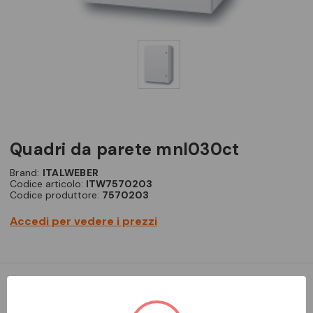
quadri da parete mnl030ct
Brand:
ITALWEBER
Codice articolo:
ITW7570203
Codice produttore:
7570203
Accedi per vedere i prezzi
Quadri da parete IP65 con porta cieca - Tipo: MNL030CT -
Dimensioni: 450 x 550 x 230 mm