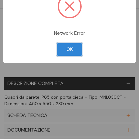
DA ORDINARE
Network Error
Aggiungi alla comparazione
OK
DESCRIZIONE COMPLETA
Quadri da parete IP65 con porta cieca - Tipo: MNL030CT -
Dimensioni: 450 x 550 x 230 mm
SCHEDA TECNICA
DOCUMENTAZIONE