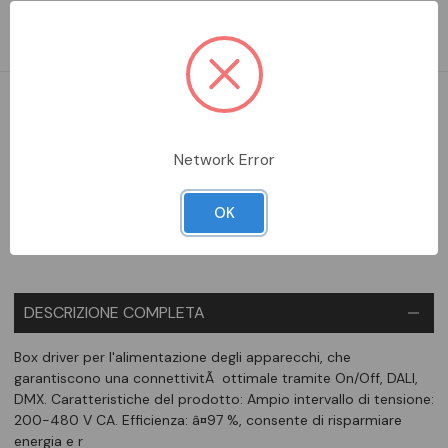
200-480 V CA. Efficienza: â¤97 %, consente di risparmiare
energia e r
DA ORDINARE
Network Error
Aggiungi alla comparazione
OK
DESCRIZIONE COMPLETA
Box driver per l'alimentazione degli apparecchi, che
garantiscono una connettivitÃ ottimale tramite On/Off, DALI,
DMX. Caratteristiche del prodotto: Ampio intervallo di tensione:
200-480 V CA. Efficienza: â¤97 %, consente di risparmiare
energia e r