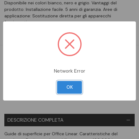
Disponibile nei colori bianco, nero e grigio. Vantaggi del
prodotto: Installazione facile. 5 anni di garanzia. Aree di
applicazione: Sostituzione diretta per gli apparecchi
funzionanti con…
Leggi la descrizione completa
DA ORDINARE
Network Error
Aggiungi alla comparazione
OK
DESCRIZIONE COMPLETA
Guide di superficie per Office Linear. Caratteristiche del