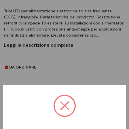
Tubi LED per alimentazione elettronica ad alta frequenza
(ECG), infrangibile. Caratteristiche del prodotto: Sostituzione
retrofit di lampade T5 esistenti su installazioni con alimentatori
HF. Tubo in vetro con protezione antischegge per applicazioni
nell'industria alimentare. Elevata consistenza cro…
Leggi la descrizione completa
DA ORDINARE
Aggiungi alla comparazione
DESCRIZIONE COMPLETA