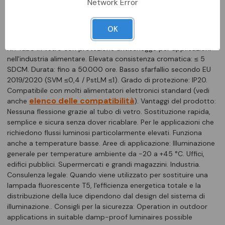
Network Error
Tubi LED per alimentazione elettronica ad alta frequenza
(ECG), infrangibile. Caratteristiche del prodotto: Sostituzione
OK
retrofit di lampade T5 esistenti su installazioni con alimentatori
HF. Tubo in vetro con protezione antischegge per applicazioni
nell'industria alimentare. Elevata consistenza cromatica: ≤ 5
SDCM. Durata: fino a 50.000 ore. Basso sfarfallio secondo EU
2019/2020 (SVM ≤0,4 / PstLM ≤1). Grado di protezione: IP20.
Compatibile con molti alimentatori elettronici standard (vedi
elenco delle compatibilità
anche
). Vantaggi del prodotto:
Nessuna flessione grazie al tubo di vetro. Sostituzione rapida,
semplice e sicura senza dover ricablare. Per le applicazioni che
richiedono flussi luminosi particolarmente elevati. Funziona
anche a temperature basse. Aree di applicazione: Illuminazione
generale per temperature ambiente da -20 a +45 °C. Uffici,
edifici pubblici. Supermercati e grandi magazzini. Industria.
Consulenza legale: Quando viene utilizzato per sostituire una
lampada fluorescente T5, l'efficienza energetica totale e la
distribuzione della luce dipendono dal design del sistema di
illuminazione.. Consigli per la sicurezza: Operation in outdoor
applications in suitable damp-proof luminaires possible