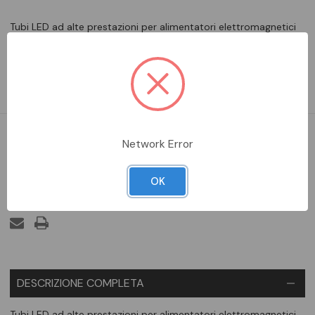
Tubi LED ad alte prestazioni per alimentatori elettromagnetici
(CCG) e reti AC, infrangibili. Caratteristiche del prodotto:
Sostituzione LED per lampade fluorescenti T8 classiche con
attacco G13 per l'uso in apparecchi di illuminazione a CCG o su
ret
DA ORDINARE
Network Error
OK
Aggiungi alla comparazione
DESCRIZIONE COMPLETA
Tubi LED ad alte prestazioni per alimentatori elettromagnetici