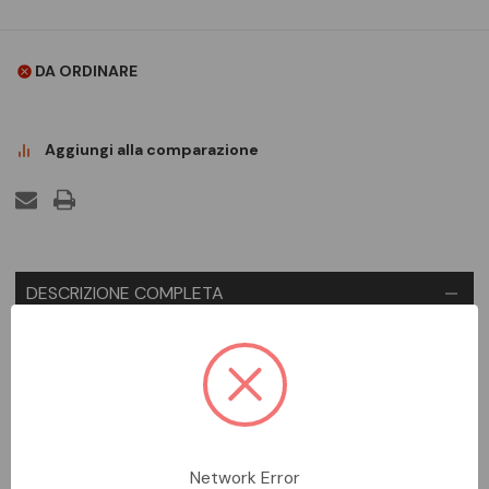
DA ORDINARE
Aggiungi alla comparazione
DESCRIZIONE COMPLETA
Kit con radiocomando di Design, per dimmer, 1 uscita max
120W.
SCHEDA TECNICA
DOCUMENTAZIONE
Network Error