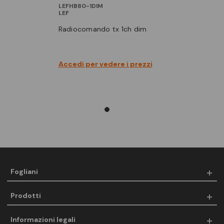
LEFHB80-1DIM
LEF
radiocomando tx 1ch dim
Accedi per vedere i prezzi
Fogliani
Prodotti
Informazioni legali