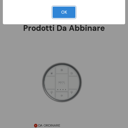
DATI METEL
OK
Prodotti Da Abbinare
DA ORDINARE