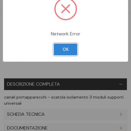
universali
DA ORDINARE
Network Error
Aggiungi alla comparazione
OK
DESCRIZIONE COMPLETA
canali portapparecchi - scatola isolamento 3 moduli supporti
universali
SCHEDA TECNICA
DOCUMENTAZIONE