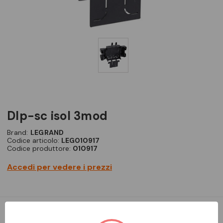
dlp-sc isol 3mod
Brand:
LEGRAND
Codice articolo:
LEG010917
Codice produttore:
010917
Accedi per vedere i prezzi
canali portapparecchi - scatola isolamento 3 moduli supporti