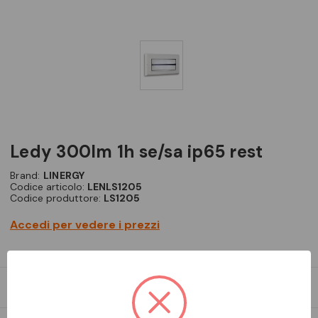
ledy 300lm 1h se/sa ip65 rest
Brand:
LINERGY
Codice articolo:
LENLS1205
Codice produttore:
LS1205
Accedi per vedere i prezzi