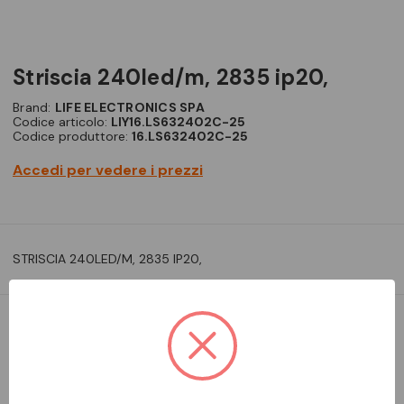
striscia 240led/m, 2835 ip20,
Brand:
LIFE ELECTRONICS SPA
Codice articolo:
LIY16.LS632402C-25
Codice produttore:
16.LS632402C-25
Accedi per vedere i prezzi
STRISCIA 240LED/M, 2835 IP20,
DA ORDINARE
Aggiungi alla comparazione