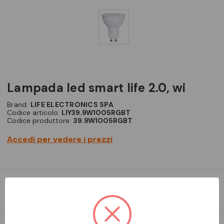
lampada led smart life 2.0, wi
Brand:
LIFE ELECTRONICS SPA
Codice articolo:
LIY39.9W1005RGBT
Codice produttore:
39.9W1005RGBT
Accedi per vedere i prezzi
LAMPADA LED SMART LIFE 2.0, WI