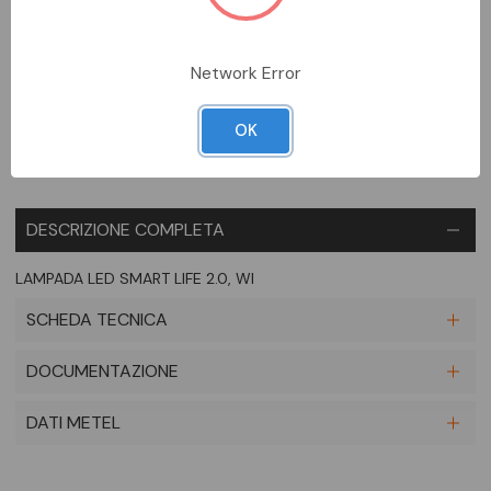
DA ORDINARE
Network Error
Aggiungi alla comparazione
OK
DESCRIZIONE COMPLETA
LAMPADA LED SMART LIFE 2.0, WI
SCHEDA TECNICA
DOCUMENTAZIONE
DATI METEL