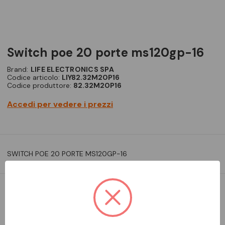
switch poe 20 porte ms120gp-16
Brand:
LIFE ELECTRONICS SPA
Codice articolo:
LIY82.32M20P16
Codice produttore:
82.32M20P16
Accedi per vedere i prezzi
SWITCH POE 20 PORTE MS120GP-16
DISPONIBILE