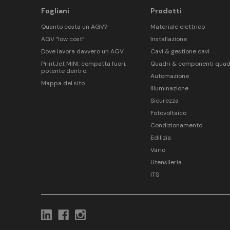
Fogliani
Prodotti
Quanto costa un AGV?
Materiale elettrico
AGV “low cost”
Installazione
Dove lavora davvero un AGV
Cavi & gestione cavi
PrintJet MINI: compatta fuori,
Quadri & componenti quad
potente dentro.
Automazione
Mappa del sito
Illuminazione
Sicurezza
Fotovoltaico
Condizionamento
Edilizia
Vario
Utensileria
ITS