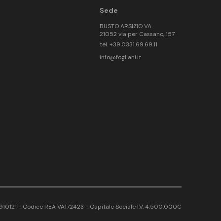
Sede
BUSTO ARSIZIO VA
21052 via per Cassano, 157
tel. +39.0331.69.69.11
info@fogliani.it
17910121 - Codice REA VA172423 - Capitale Sociale I.V. 4.500.000€