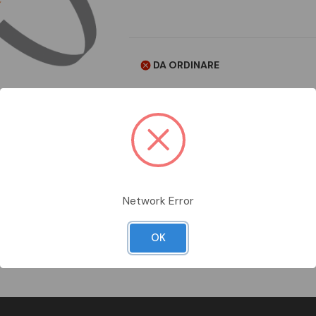
DA ORDINARE
Aggiungi alla comparazione
Network Error
Scheda Tecnica
Documentazion
OK