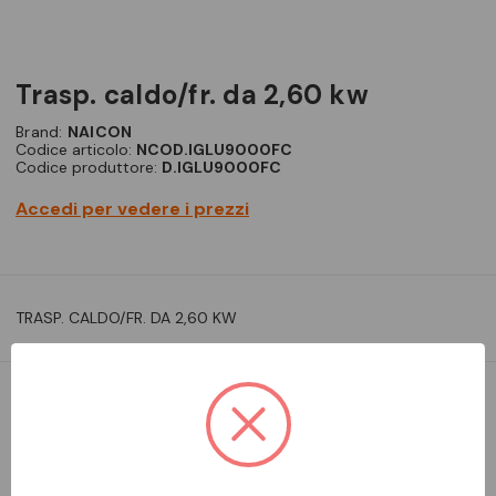
trasp. caldo/fr. da 2,60 kw
Brand:
NAICON
Codice articolo:
NCOD.IGLU9000FC
Codice produttore:
D.IGLU9000FC
Accedi per vedere i prezzi
TRASP. CALDO/FR. DA 2,60 KW
DA ORDINARE
Aggiungi alla comparazione