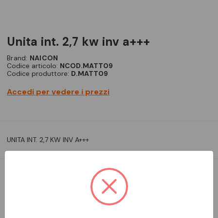
unita int. 2,7 kw inv a+++
Brand:
NAICON
Codice articolo:
NCOD.MATT09
Codice produttore:
D.MATT09
Accedi per vedere i prezzi
UNITA INT. 2,7 KW INV A+++
DISPONIBILE
Aggiungi alla comparazione