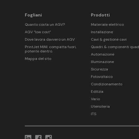
Fogliani
Prodotti
Quanto costa un AGV?
Materiale elettrico
AGV “low cost”
Installazione
Dove lavora davvero un AGV
Cavi & gestione cavi
PrintJet MINI: compatta fuori,
Quadri & componenti quad
potente dentro.
Automazione
Mappa del sito
Illuminazione
Sicurezza
Fotovoltaico
Condizionamento
Edilizia
Vario
Utensileria
ITS