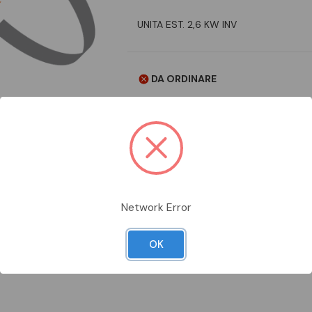
UNITA EST. 2,6 KW INV
DA ORDINARE
Aggiungi alla comparazione
Network Error
Scheda Tecnica
Documentazion
OK