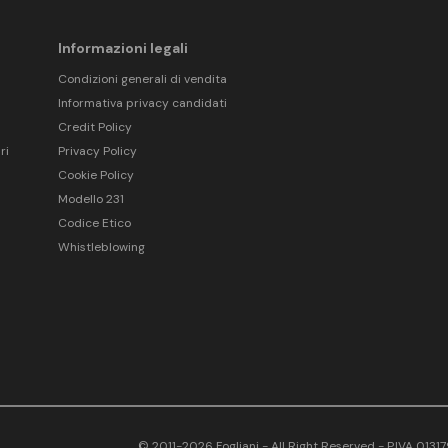
Informazioni legali
Condizioni generali di vendita
Informativa privacy candidati
Credit Policy
ri
Privacy Policy
Cookie Policy
Modello 231
Codice Etico
Whistleblowing
© 2011-2026 Fogliani - All Right Reserved - P.IVA 013