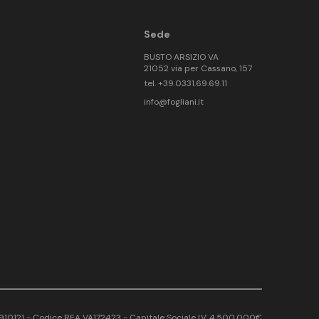
Sede
BUSTO ARSIZIO VA
21052 via per Cassano, 157
tel. +39.0331.69.69.11
info@fogliani.it
17910121 - Codice REA VA172423 - Capitale Sociale I.V. 4.500.000€