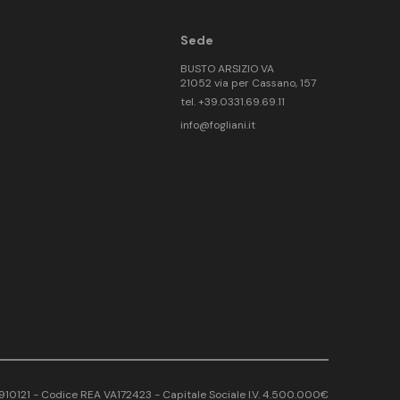
Sede
BUSTO ARSIZIO VA
21052 via per Cassano, 157
tel. +39.0331.69.69.11
info@fogliani.it
17910121 - Codice REA VA172423 - Capitale Sociale I.V. 4.500.000€