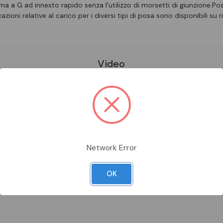
rma a G ad innesto rapido senza l'utilizzo di morsetti di giunzione.Po
azioni relative al carico per i diversi tipi di posa sono disponibili su r
Video
Network Error
OK