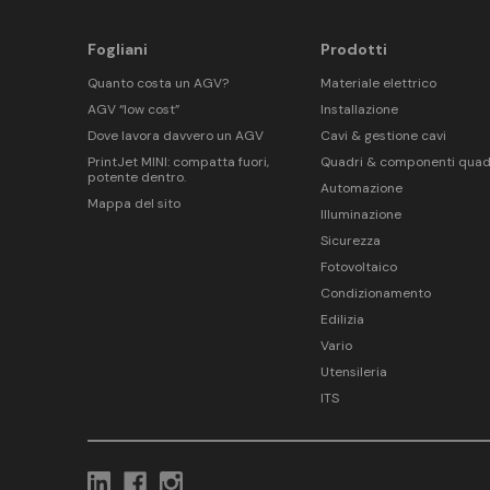
Fogliani
Prodotti
Quanto costa un AGV?
Materiale elettrico
AGV “low cost”
Installazione
Dove lavora davvero un AGV
Cavi & gestione cavi
PrintJet MINI: compatta fuori,
Quadri & componenti quad
potente dentro.
Automazione
Mappa del sito
Illuminazione
Sicurezza
Fotovoltaico
Condizionamento
Edilizia
Vario
Utensileria
ITS