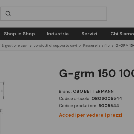
Shop in Shop
Industria
Servizi
Chi Siamo
 & gestione cavi
condotti di supporto cavi
Passerella a filo
G-GRM 150
g-grm 150 10
Brand:
OBO BETTERMANN
Codice articolo:
OBO6005544
Codice produttore:
6005544
Accedi per vedere i prezzi