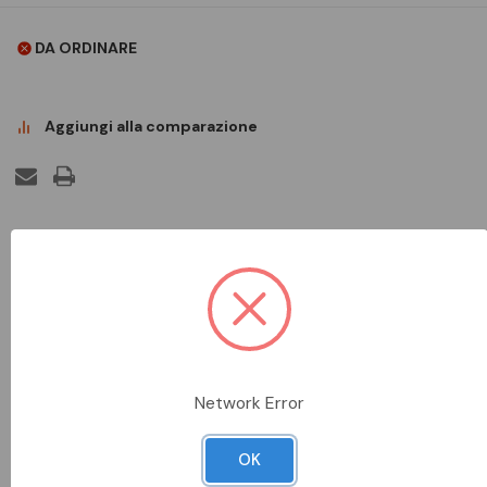
DA ORDINARE
Aggiungi alla comparazione
DESCRIZIONE COMPLETA
Morsetto per il fissaggio di passerelle grigliate.
SCHEDA TECNICA
Network Error
DOCUMENTAZIONE
OK
DATI METEL