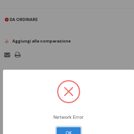
DA ORDINARE
Aggiungi alla comparazione
DESCRIZIONE COMPLETA
Dispositivo di fissaggio a pavimento per passerelle a filo larghe
50 mm.
SCHEDA TECNICA
Network Error
DOCUMENTAZIONE
OK