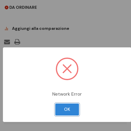
DA ORDINARE
Aggiungi alla comparazione
DESCRIZIONE COMPLETA
Bussola girevole per il montaggio successivo o aggiuntivo.
SCHEDA TECNICA
Network Error
DOCUMENTAZIONE
OK
DATI METEL